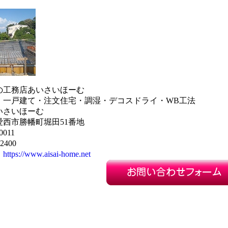
の工務店あいさいほーむ
・一戸建て・注文住宅・調湿・デコスドライ・WB工法
いさいほーむ
西市勝幡町堀田51番地
0011
2400
：
https://www.aisai-home.net