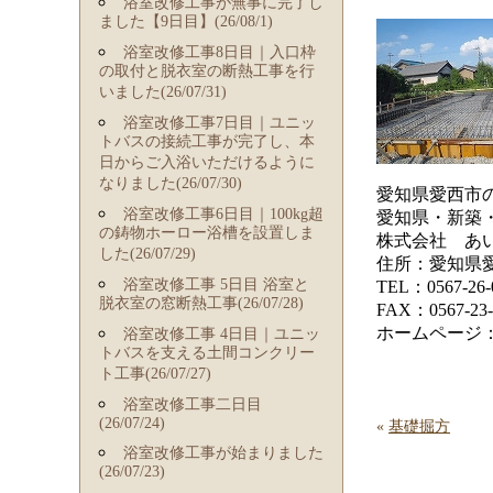
浴室改修工事が無事に完了し
ました【9日目】(26/08/1)
浴室改修工事8日目｜入口枠
の取付と脱衣室の断熱工事を行
いました(26/07/31)
浴室改修工事7日目｜ユニッ
トバスの接続工事が完了し、本
日からご入浴いただけるように
なりました(26/07/30)
愛知県愛西市
浴室改修工事6日目｜100kg超
愛知県・新築
の鋳物ホーロー浴槽を設置しま
株式会社 あ
した(26/07/29)
住所：愛知県愛
浴室改修工事 5日目 浴室と
TEL：0567-26-
脱衣室の窓断熱工事(26/07/28)
FAX：0567-23-
ホームページ
浴室改修工事 4日目｜ユニッ
トバスを支える土間コンクリー
ト工事(26/07/27)
浴室改修工事二日目
(26/07/24)
«
基礎掘方
浴室改修工事が始まりました
(26/07/23)