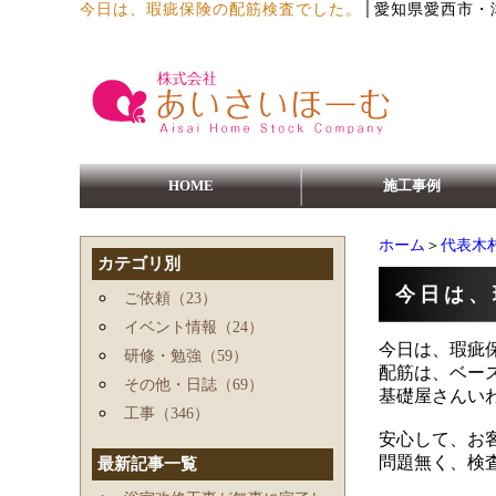
│
今日は、瑕疵保険の配筋検査でした。
愛知県愛西市・
HOME
施工事例
ホーム
＞
代表木
カテゴリ別
今日は、
ご依頼（23）
イベント情報（24）
今日は、瑕疵
研修・勉強（59）
配筋は、ベー
その他・日誌（69）
基礎屋さんい
工事（346）
安心して、お
問題無く、検
最新記事一覧