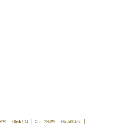
経営
Olethとは
Olethの特徴
Oleth施工例