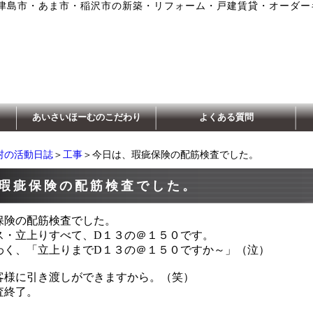
津島市・あま市・稲沢市の新築・リフォーム・戸建賃貸・オーダー
あいさいほーむのこだわり
よくある質問
村の活動日誌
＞
工事
＞今日は、瑕疵保険の配筋検査でした。
瑕疵保険の配筋検査でした。
保険の配筋検査でした。
ス・立上りすべて、D１３の＠１５０です。
わく、「立上りまでD１３の＠１５０ですか～」（泣）
客様に引き渡しができますから。（笑）
査終了。