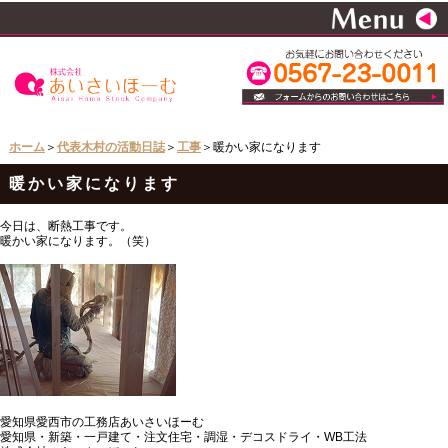
ホーム
＞
代表木村の活動日誌
＞
工事
＞暖かい家になります
暖かい家になります
今日は、断熱工事です。
暖かい家になります。（笑）
愛知県愛西市の工務店あいさいほーむ
愛知県・新築・一戸建て・注文住宅・調湿・デコスドライ・WB工法