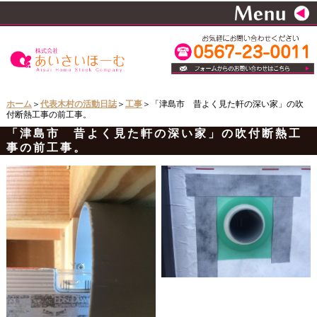
ホーム
＞
代表木村の活動日誌
＞
工事
＞「津島市 昔よく見た軒の深い家」の吹
付断熱工事の前工事。
「津島市 昔よく見た軒の深い家」の吹付断熱工
事の前工事。