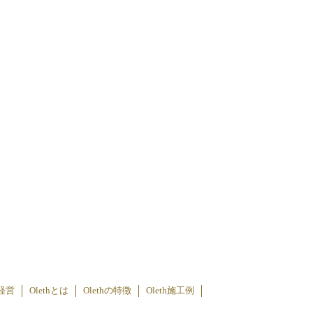
経営
Olethとは
Olethの特徴
Oleth施工例