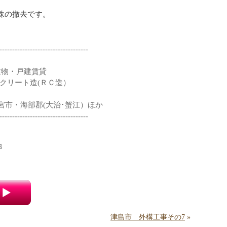
の撤去です。

-----------------------------------
】
建物・戸建賃貸
クリート造(ＲＣ造）
市・海部郡(大治･蟹江）ほか
-----------------------------------
地
津島市 外構工事その7
»