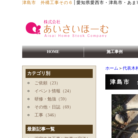
│
津島市 外構工事その６
愛知県愛西市・津島市・あま
HOME
施工事例
ホーム
＞
代表木
カテゴリ別
津島市 
ご依頼（23）
イベント情報（24）
研修・勉強（59）
その他・日誌（69）
工事（346）
最新記事一覧