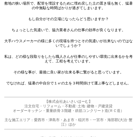
敷地の狭い場所で、配管を埋設するために埋め戻した土の置き場も無く、猛暑
の中無駄な時間ばかりが過ぎてしまいます。

もし自分がその立場になったらどう思いますか？

ちょっとした気遣いで、協力業者さんの仕事の効率が良くなります。

大手ハウスメーカーの様に多くの現場を持つとその気遣いが出来ないのではな
いでしょうか？

私は、どの様な段取りをしたら職人さんが仕事のしやすい環境に出来るかを考
えて、工程を考えています。

その様な事が、最後に良い家が出来る事に繋がると思っています。

でなければ、猛暑の中自分で１㎥の土を３時間掛けて運ぶ事などしません。

---------------------------------------------------------------------------------------------------------
【株式会社あいさいほーむ】
注文住宅・リフォーム・不動産･土地･建物・戸建賃貸
オーダーキッチン・重量鉄骨３階建・鉄筋コンクリート造(ＲＣ造）
主な施工エリア：愛西市・津島市・あま市・稲沢市・一宮市・海部郡(大治･蟹
江）ほか
---------------------------------------------------------------------------------------------------------