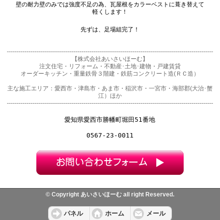
壁の耐力壁のみでは強度不足の為、瓦屋根をカラーベストに葺き替えて
軽くします！

先ずは、足場組完了！

---------------------------------------------------------------------------------------------------------
【株式会社あいさいほーむ】
注文住宅・リフォーム・不動産･土地･建物・戸建賃貸
オーダーキッチン・重量鉄骨３階建・鉄筋コンクリート造(ＲＣ造）
主な施工エリア：愛西市・津島市・あま市・稲沢市・一宮市・海部郡(大治･蟹
江）ほか
---------------------------------------------------------------------------------------------------------
愛知県愛西市勝幡町堀田51番地
0567-23-0011
© Copyright あいさいほーむ all right Reserved.
パネル
ホーム
メール