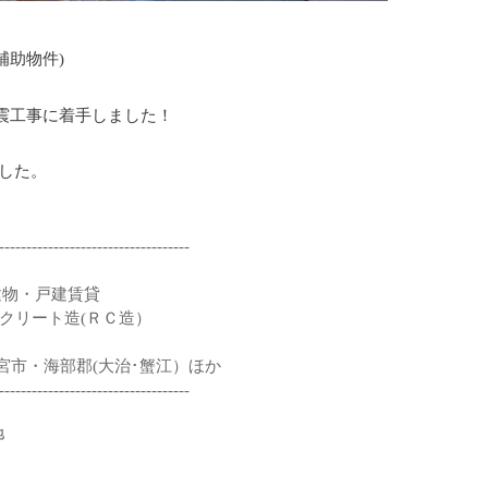
助物件)

工事に着手しました！

した。

-----------------------------------
】
建物・戸建賃貸
クリート造(ＲＣ造）
市・海部郡(大治･蟹江）ほか
-----------------------------------
地