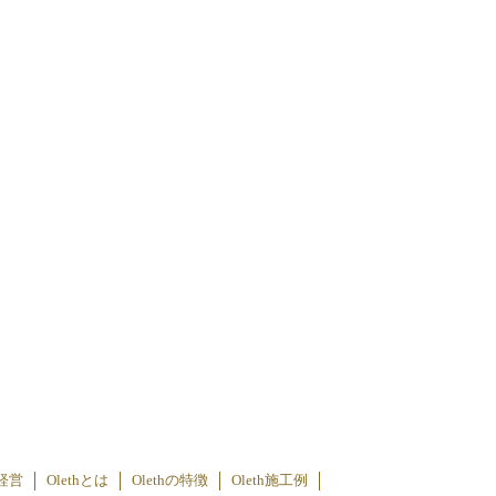
経営
Olethとは
Olethの特徴
Oleth施工例