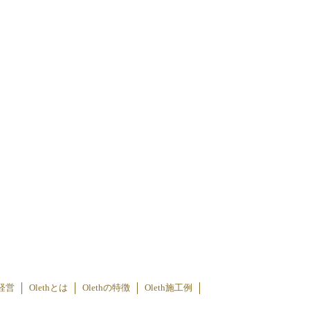
経営
Olethとは
Olethの特徴
Oleth施工例