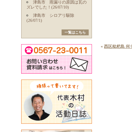
津島市 雨漏りの原因は瓦の
ズレでした！(26/07/10)
津島市 シロアリ駆除
(26/07/1)
一覧はこちら
«
西区枇杷島 