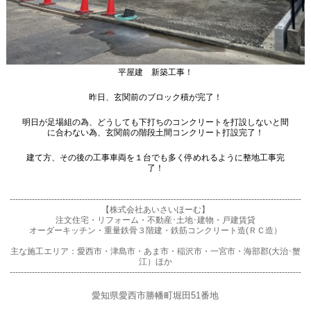
平屋建 新築工事！
昨日、玄関前のブロック積が完了！
明日が足場組の為、どうしても下打ちのコンクリートを打設しないと間
に合わない為、玄関前の階段土間コンクリート打設完了！
建て方、その後の工事車両を１台でも多く停めれるように整地工事完
了！
---------------------------------------------------------------------------------------------------------
【株式会社あいさいほーむ】
注文住宅・リフォーム・不動産･土地･建物・戸建賃貸
オーダーキッチン・重量鉄骨３階建・鉄筋コンクリート造(ＲＣ造）
主な施工エリア：愛西市・津島市・あま市・稲沢市・一宮市・海部郡(大治･蟹
江）ほか
---------------------------------------------------------------------------------------------------------
愛知県愛西市勝幡町堀田51番地