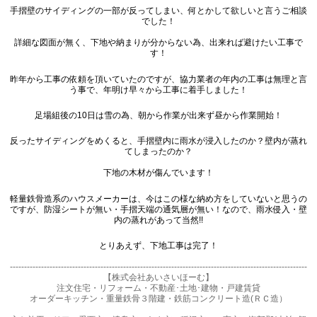
手摺壁のサイディングの一部が反ってしまい、何とかして欲しいと言うご相談
でした！
詳細な図面が無く、下地や納まりが分からない為、出来れば避けたい工事で
す！
昨年から工事の依頼を頂いていたのですが、協力業者の年内の工事は無理と言
う事で、年明け早々から工事に着手しました！
足場組後の10日は雪の為、朝から作業が出来ず昼から作業開始！
反ったサイディングをめくると、手摺壁内に雨水が浸入したのか？壁内が蒸れ
てしまったのか？
下地の木材が傷んでいます！
軽量鉄骨造系のハウスメーカーは、今はこの様な納め方をしていないと思うの
ですが、防湿シートが無い・手摺天端の通気層が無い！なので、雨水侵入・壁
内の蒸れがあって当然!!
とりあえず、下地工事は完了！
---------------------------------------------------------------------------------------------------------
【株式会社あいさいほーむ】
注文住宅・リフォーム・不動産･土地･建物・戸建賃貸
オーダーキッチン・重量鉄骨３階建・鉄筋コンクリート造(ＲＣ造）