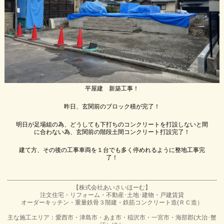
平屋建 新築工事！
昨日、玄関前のブロック積が完了！
明日が足場組の為、どうしても下打ちのコンクリートを打設しないと間
に合わない為、玄関前の階段土間コンクリート打設完了！
建て方、その後の工事車両を１台でも多く停めれるように整地工事完
了！
---------------------------------------------------------------------------------------------------------
【株式会社あいさいほーむ】
注文住宅・リフォーム・不動産･土地･建物・戸建賃貸
オーダーキッチン・重量鉄骨３階建・鉄筋コンクリート造(ＲＣ造）
主な施工エリア：愛西市・津島市・あま市・稲沢市・一宮市・海部郡(大治･蟹