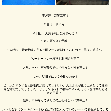
平屋建 新築工事！
明日は、建て方！
今日は、天気予報とにらめっこ！
１８に雨が降る予報！
１６時頃に天気予報を見ると雨マークが消えていたので、早々に現場へ！
ブルーシートの水溜りを取り除き完了！
と思いきや、雨が降り始めて仕方なく帰る事に！
なぜ、明日ではなく今日なのか？
当日水かきをすると敷地内が濡れてしましい、大工さんが靴に土を付けて建物
内を泥で汚してしまう為、どうしても今日の作業で終わらせるべき作業だと考
え休日返上！
結局、雨が降ってきたので止む得なく作業中止！
床下地合板にツーバイシート(片面が粘着になっているシート)で養生をしている