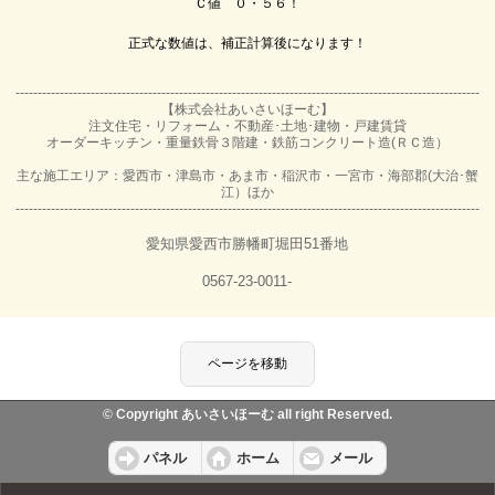
Ｃ値 ０・５６！
正式な数値は、補正計算後になります！
---------------------------------------------------------------------------------------------------------
【株式会社あいさいほーむ】
注文住宅・リフォーム・不動産･土地･建物・戸建賃貸
オーダーキッチン・重量鉄骨３階建・鉄筋コンクリート造(ＲＣ造）
主な施工エリア：愛西市・津島市・あま市・稲沢市・一宮市・海部郡(大治･蟹
江）ほか
---------------------------------------------------------------------------------------------------------
愛知県愛西市勝幡町堀田51番地
0567-23-0011
-
© Copyright あいさいほーむ all right Reserved.
パネル
ホーム
メール