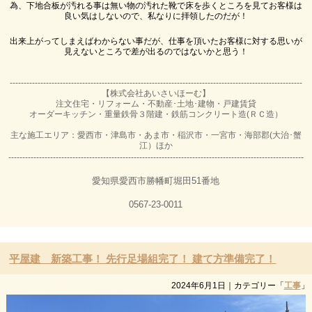
為、下地合板が汚れる事は無い物の汚れた靴で床を歩くところを見てお客様は
良い気はしないので、私なりに拝領したのだが！
出来上がってしまえばわからない事だが、仕事を頂いたお客様に対する思いが
見えないところで差が出るのではないかと思う！
---------------------------------------------------------------------------------------------------------
【株式会社あいさいほーむ】
注文住宅・リフォーム・不動産･土地･建物・戸建賃貸
オーダーキッチン・重量鉄骨３階建・鉄筋コンクリート造(ＲＣ造）
主な施工エリア：愛西市・津島市・あま市・稲沢市・一宮市・海部郡(大治･蟹
江）ほか
-
---------------------------------------------------------------------------------------------------------
愛知県愛西市勝幡町堀田51番地
0567-23-0011
平屋建 新築工事！ 先行足場組完了！ 建て方準備完了！
2024年6月1日
｜カテゴリー「
工事
」