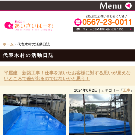
ホーム
＞代表木村の活動日誌
代表木村の活動日誌
平屋建 新築工事！仕事を頂いたお客様に対する思いが見えな
いところで差が出るのではないかと思う！
2024年6月2日
｜カテゴリー「
工事
」