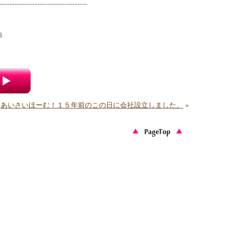
-----------------------------------
地
あいさいほーむ！１５年前のこの日に会社設立しました。
»