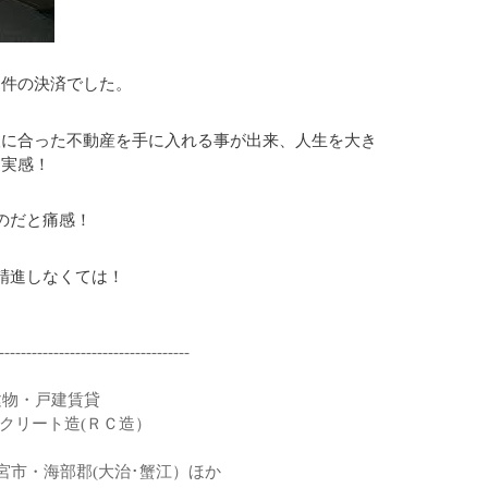
件の決済でした。

望に合った不動産を手に入れる事が出来、人生を大き
実感！

だと痛感！

進しなくては！

-----------------------------------
】
建物・戸建賃貸
クリート造(ＲＣ造）
市・海部郡(大治･蟹江）ほか