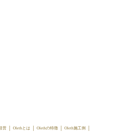
経営
Olethとは
Olethの特徴
Oleth施工例