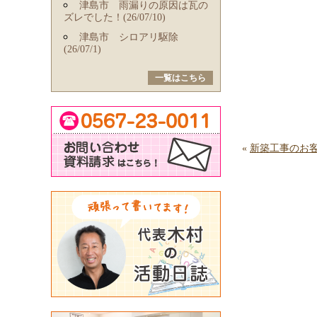
津島市 雨漏りの原因は瓦の
ズレでした！(26/07/10)
津島市 シロアリ駆除
(26/07/1)
一覧はこちら
«
新築工事のお