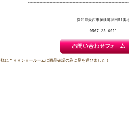
----------------------------------------------------------------------
愛知県愛西市勝幡町堀田51番
0567-23-0011
客様にＹＫＫショールームに商品確認の為に足を運びました！