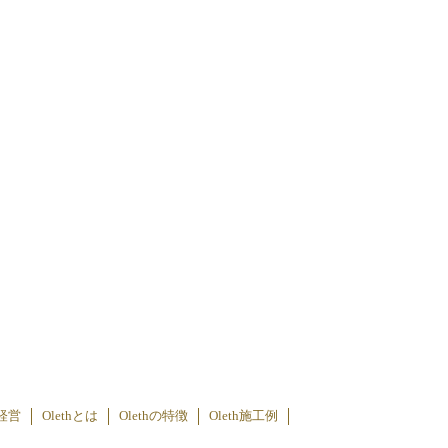
経営
Olethとは
Olethの特徴
Oleth施工例