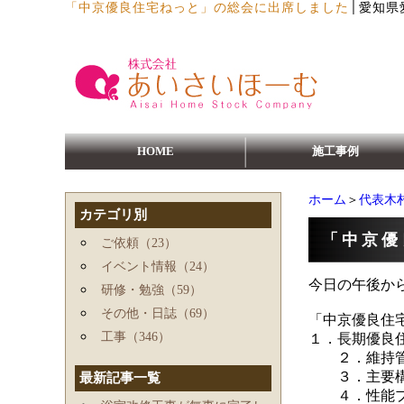
│
「中京優良住宅ねっと」の総会に出席しました
愛知県
HOME
施工事例
ホーム
＞
代表木
カテゴリ別
「中京優
ご依頼（23）
イベント情報（24）
今日の午後か
研修・勉強（59）
その他・日誌（69）
「中京優良住
工事（346）
１．長期優良
２．維持管
３．主要構
最新記事一覧
４．性能プラ