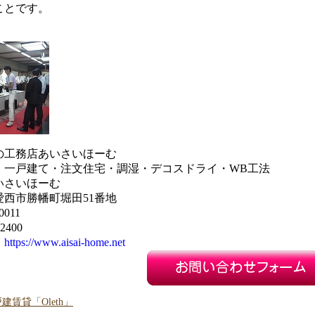
ことです。
の工務店あいさいほーむ
・一戸建て・注文住宅・調湿・デコスドライ・WB工法
いさいほーむ
西市勝幡町堀田51番地
0011
2400
：
https://www.aisai-home.net
賃貸「Oleth」