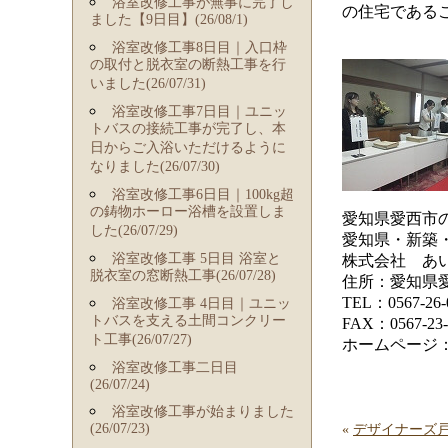
浴室改修工事が無事に完了し
の住宅である
ました【9日目】(26/08/1)
浴室改修工事8日目｜入口枠
の取付と脱衣室の断熱工事を行
いました(26/07/31)
浴室改修工事7日目｜ユニッ
トバスの接続工事が完了し、本
日からご入浴いただけるように
なりました(26/07/30)
浴室改修工事6日目｜100kg超
の鋳物ホーロー浴槽を設置しま
愛知県愛西市
した(26/07/29)
愛知県・新築
浴室改修工事 5日目 浴室と
株式会社 あ
脱衣室の窓断熱工事(26/07/28)
住所：愛知県愛
TEL：0567-26-
浴室改修工事 4日目｜ユニッ
トバスを支える土間コンクリー
FAX：0567-23-
ト工事(26/07/27)
ホームページ
浴室改修工事二日目
(26/07/24)
浴室改修工事が始まりました
(26/07/23)
«
デザイナーズ戸建