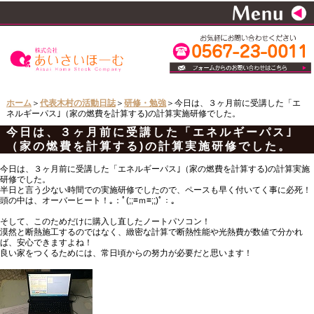
ホーム
＞
代表木村の活動日誌
＞
研修・勉強
＞今日は、３ヶ月前に受講した「エ
ネルギーパス｣（家の燃費を計算する)の計算実施研修でした。
今日は、３ヶ月前に受講した「エネルギーパス｣
（家の燃費を計算する)の計算実施研修でした。
今日は、３ヶ月前に受講した「エネルギーパス｣（家の燃費を計算する)の計算実施
研修でした。
半日と言う少ない時間での実施研修でしたので、ペースも早く付いてく事に必死！
頭の中は、オーバーヒート！｡：ﾟ(;;≡ｍ≡;;)ﾟ：｡
そして、このためだけに購入し直したノートパソコン！
漠然と断熱施工するのではなく、緻密な計算で断熱性能や光熱費が数値で分かれ
ば、安心できますよね！
良い家をつくるためには、常日頃からの努力が必要だと思います！