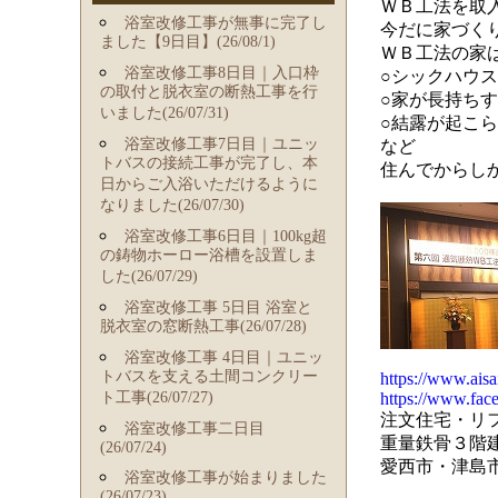
ＷＢ工法を取
浴室改修工事が無事に完了し
今だに家づく
ました【9日目】(26/08/1)
ＷＢ工法の家
浴室改修工事8日目｜入口枠
○シックハウ
の取付と脱衣室の断熱工事を行
○家が長持ち
いました(26/07/31)
○結露が起こ
浴室改修工事7日目｜ユニッ
など
トバスの接続工事が完了し、本
住んでからし
日からご入浴いただけるように
なりました(26/07/30)
浴室改修工事6日目｜100kg超
の鋳物ホーロー浴槽を設置しま
した(26/07/29)
浴室改修工事 5日目 浴室と
脱衣室の窓断熱工事(26/07/28)
浴室改修工事 4日目｜ユニッ
トバスを支える土間コンクリー
https://www.aisa
ト工事(26/07/27)
https://www.fac
注文住宅・リ
浴室改修工事二日目
重量鉄骨３階
(26/07/24)
愛西市・津島
浴室改修工事が始まりました
(26/07/23)