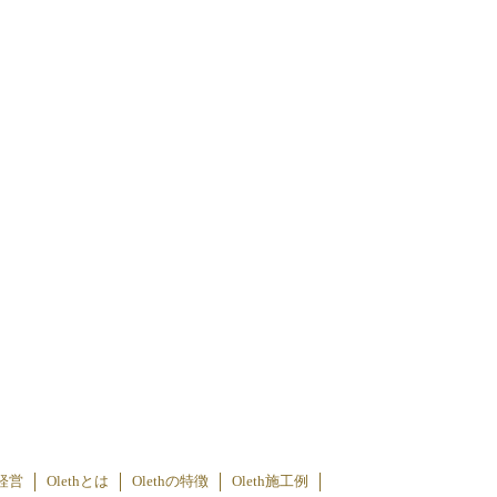
経営
Olethとは
Olethの特徴
Oleth施工例