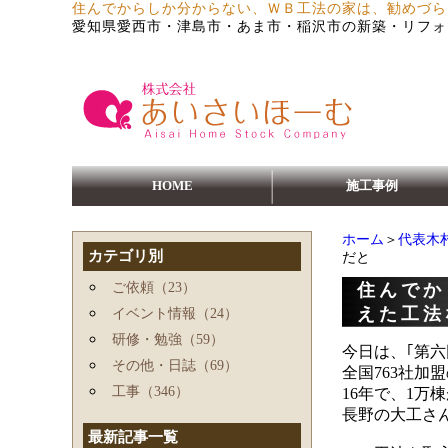
住んでからしか分からない、ＷＢ工法の家は、勧めづら
愛知県愛西市・津島市・あま市・稲沢市の新築・リフォ
HOME
施工事例
ホーム
＞
代表木
カテゴリ別
だと
ご依頼（23）
住んでか
えた工法
イベント情報（24）
研修・勉強（59）
今日は、｢第
その他・日誌（69）
全国763社加
工事（346）
16年で、1万
長野の大工さ
最新記事一覧