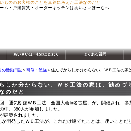
│
いもののお客様のことを真剣に考えた工法なのだと
ーム・戸建賃貸・オーダーキッチンはあいさいほーむへ
あいさいほーむのこだわり
よくある質問
村の活動日誌
＞
研修・勉強
＞住んでからしか分からない、ＷＢ工法の家
らしか分からない、ＷＢ工法の家は、勧めづ
なのだと
六回 通気断熱ＷＢ工法 全国大会in名古屋」が、開催され、参
盟の中、380人が参加しました。
棟が建築されました。
んが開発したＷＢ工法が、これだけ建てたことは、凄いことだ