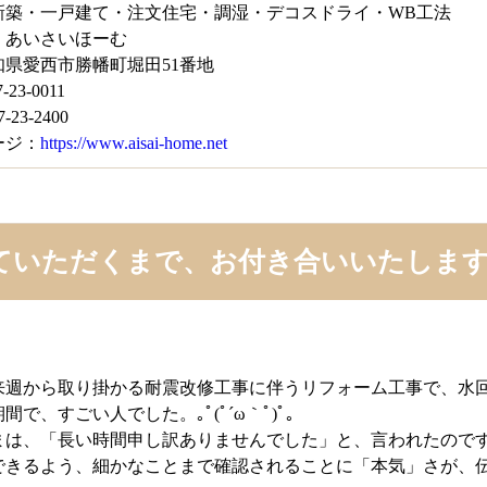
新築・一戸建て・注文住宅・調湿・デコスドライ・WB工法
 あいさいほーむ
知県愛西市勝幡町堀田51番地
-23-0011
-23-2400
ージ：
https://www.aisai-home.net
ていただくまで、お付き合いいたします
来週から取り掛かる耐震改修工事に伴うリフォーム工事で、水
間で、すごい人でした。｡ﾟ(ﾟ´ω｀ﾟ)ﾟ｡
まは、「長い時間申し訳ありませんでした」と、言われたので
きるよう、細かなことまで確認されることに「本気」さが、伝わりま