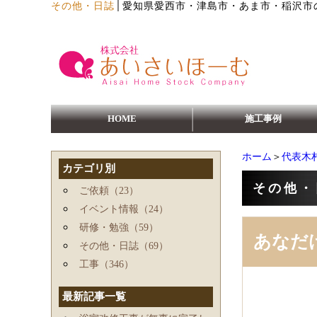
│
その他・日誌
愛知県愛西市・津島市・あま市・稲沢市
HOME
施工事例
ホーム
＞
代表木
カテゴリ別
その他・
ご依頼（23）
イベント情報（24）
研修・勉強（59）
あなだ
その他・日誌（69）
工事（346）
最新記事一覧