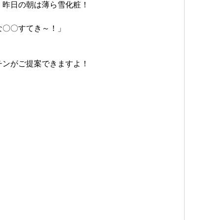
、昨日の朝は薄ら雪化粧！
な〇〇すてき～！」
チンがご提案できますよ！