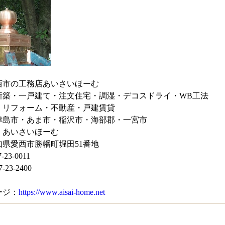
西市の工務店あいさいほーむ
新築・一戸建て・注文住宅・調湿・デコスドライ・WB工法
・リフォーム・不動産・戸建賃貸
津島市・あま市・稲沢市・海部郡・一宮市
 あいさいほーむ
知県愛西市勝幡町堀田51番地
-23-0011
-23-2400
ージ：
https://www.aisai-home.net