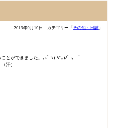
2013年9月10日
｜カテゴリー「
その他・日誌
」
した。｡:.ﾟヽ(´∀`｡)ﾉﾟ.:｡ ゜
！（汗）