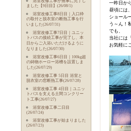
浴室改修工事が無事に完了し
一昨日か
ました【9日目】(26/08/1)
昼頃には
浴室改修工事8日目｜入口枠
ショール
の取付と脱衣室の断熱工事を行
う～ん！
いました(26/07/31)
でも、
浴室改修工事7日目｜ユニッ
トバスの接続工事が完了し、本
当社には
日からご入浴いただけるように
お気軽に
なりました(26/07/30)
浴室改修工事6日目｜100kg超
の鋳物ホーロー浴槽を設置しま
した(26/07/29)
浴室改修工事 5日目 浴室と
脱衣室の窓断熱工事(26/07/28)
浴室改修工事 4日目｜ユニッ
トバスを支える土間コンクリー
ト工事(26/07/27)
浴室改修工事二日目
(26/07/24)
浴室改修工事が始まりました
(26/07/23)