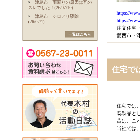
津島市 雨漏りの原因は瓦の
ズレでした！(26/07/10)
https://www
津島市 シロアリ駆除
https://ww
(26/07/1)
注文住宅
一覧はこちら
愛西市・
住宅で
住宅では
既製品と
昔は、こ
当社では