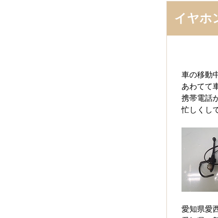
イヤホ
車の移動
あわてて車
携帯電話が
忙しくし
愛知県愛