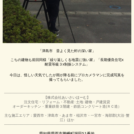
「津島市　昔よく見た軒の深い家」

こちの建物も前回同様「繰り返しくる地震に強い家」「長期優良住宅x
耐震等級３x制振システム」

今日は、怪しい天気でしたが雨が降る前にプロカメラマンに完成写真を
撮ってもらいました。

---------------------------------------------------------------------------------------------------------
【株式会社あいさいほーむ】
注文住宅・リフォーム・不動産･土地･建物・戸建賃貸
オーダーキッチン・重量鉄骨３階建・鉄筋コンクリート造(ＲＣ造）
主な施工エリア：愛西市・津島市・あま市・稲沢市・一宮市・海部郡(大治･蟹
江）ほか
---------------------------------------------------------------------------------------------------------
愛知県愛西市勝幡町堀田51番地
