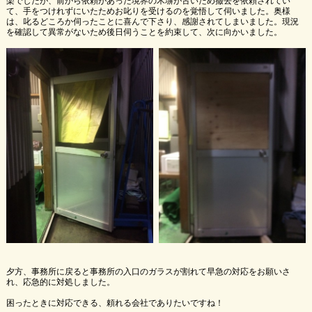
楽でしたが、前から依頼があった境界の木塀が古いため撤去を依頼されてい
て、手をつけれずにいたためお叱りを受けるのを覚悟して伺いました。奥様
は、叱るどころか伺ったことに喜んで下さり、感謝されてしまいました。現況
を確認して異常がないため後日伺うことを約束して、次に向かいました。
夕方、事務所に戻ると事務所の入口のガラスが割れて早急の対応をお願いさ
れ、応急的に対処しました。
困ったときに対応できる、頼れる会社でありたいですね！