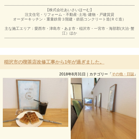
---------------------------------------------------------------------------------------------------------
【株式会社あいさいほーむ】
注文住宅・リフォーム・不動産･土地･建物・戸建賃貸
オーダーキッチン・重量鉄骨３階建・鉄筋コンクリート造(ＲＣ造）
主な施工エリア：愛西市・津島市・あま市・稲沢市・一宮市・海部郡(大治･蟹
江）ほか
---------------------------------------------------------------------------------------------------------
稲沢市の喫茶店改修工事から1年が過ぎました。
2018年8月31日
｜カテゴリー「
その他・日誌
」