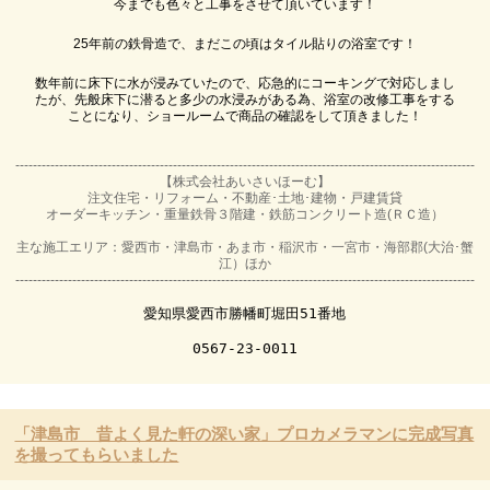
今までも色々と工事をさせて頂いています！

25年前の鉄骨造で、まだこの頃はタイル貼りの浴室です！

数年前に床下に水が浸みていたので、応急的にコーキングで対応しまし
たが、先般床下に潜ると多少の水浸みがある為、浴室の改修工事をする
ことになり、ショールームで商品の確認をして頂きました！

---------------------------------------------------------------------------------------------------------
【株式会社あいさいほーむ】
注文住宅・リフォーム・不動産･土地･建物・戸建賃貸
オーダーキッチン・重量鉄骨３階建・鉄筋コンクリート造(ＲＣ造）
主な施工エリア：愛西市・津島市・あま市・稲沢市・一宮市・海部郡(大治･蟹
江）ほか
---------------------------------------------------------------------------------------------------------
愛知県愛西市勝幡町堀田51番地

0567-23-0011
「津島市 昔よく見た軒の深い家」プロカメラマンに完成写真
を撮ってもらいました